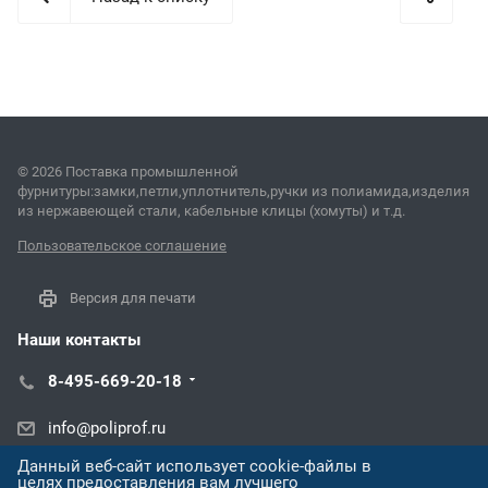
© 2026 Поставка промышленной
фурнитуры:замки,петли,уплотнитель,ручки из полиамида,изделия
из нержавеющей стали, кабельные клицы (хомуты) и т.д.
Пользовательское соглашение
Версия для печати
Наши контакты
8-495-669-20-18
info@poliprof.ru
Данный веб-сайт использует cookie-файлы в
ул. Латышских Стрелков, 31О
целях предоставления вам лучшего