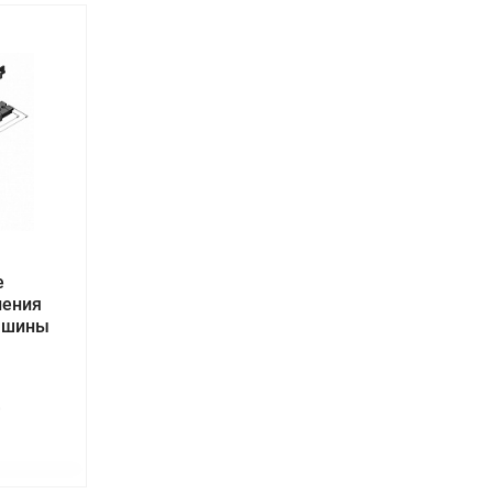
е
ления
я шины
0