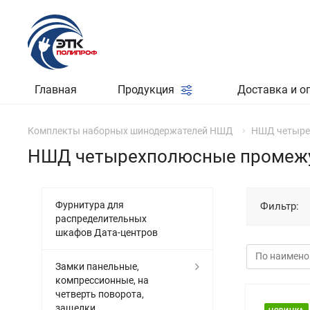
Главная
Продукция
Доставка и о
Комплекты наборных шинодержателей НШД
НШД четыре
НШД четырехполюсные промежу
Фурнитура для
Фильтр:
распределительных
шкафов Дата-центров
Замки панельные,
компрессионные, на
четверть поворота,
защелки