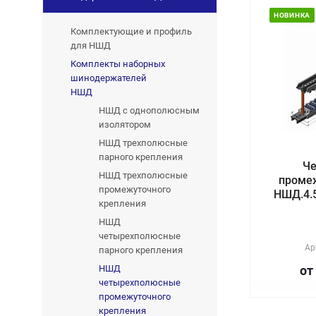
НОВИНКА
Комплектующие и профиль
для НШД
Комплекты наборных
шинодержателей
НШД
НШД с однополюсным
изолятором
НШД трехполюсные
парного крепления
Ч
НШД трехполюсные
проме
промежуточного
НШД.4.5
крепления
НШД
четырехполюсные
Ар
парного крепления
НШД
от
четырехполюсные
промежуточного
крепления