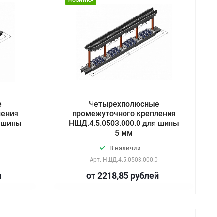
НОВИНКА
е
Четырехполюсные
ления
промежуточного крепления
я шины
НШД.4.5.0503.000.0 для шины
5 мм
В наличии
0
Арт.
НШД.4.5.0503.000.0
й
от 2218,85
руб
лей