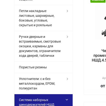
НОВИНКА
Петли накладные
листовые, шарнирные,
боковые, угловые,
скрытые и рояльные
Ручки дверные и
встраиваемые, смотровые
окошки, карманы для
Ч
документов, ограничители
проме
хода дверей, таблички
НШД.4.5
Пористые резины
Ар
Уплотнители: с и без
металлокордом, EPDM,
от
полиуретан
Система наборных
шинодержателей НШД