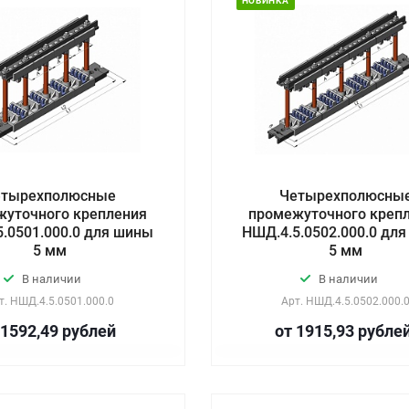
НОВИНКА
етырехполюсные
Четырехполюсны
жуточного крепления
промежуточного креп
.0501.000.0 для шины
НШД.4.5.0502.000.0 дл
5 мм
5 мм
В наличии
В наличии
т.
НШД.4.5.0501.000.0
Арт.
НШД.4.5.0502.000.
 1592,49
руб
лей
от 1915,93
руб
ле