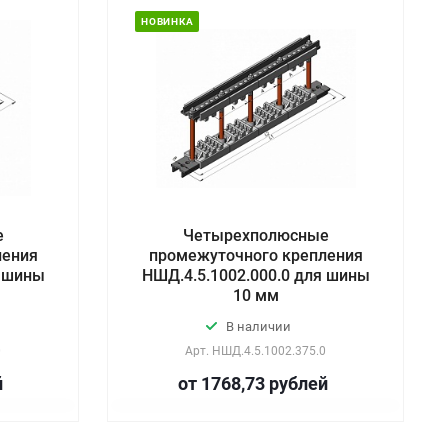
НОВИНКА
е
Четырехполюсные
ления
промежуточного крепления
я шины
НШД.4.5.1002.000.0 для шины
10 мм
В наличии
0
Арт.
НШД.4.5.1002.375.0
й
от 1768,73
руб
лей