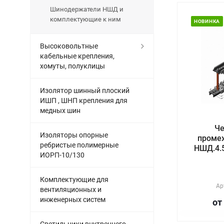
Шинодержатели НШД и
комплектующие к ним
НОВИНКА
Высоковольтные
кабельные крепления,
хомуты, полуклицы
Изолятор шинный плоский
ИШП , ШНП крепления для
медных шин
Ч
Изоляторы опорные
проме
ребристые полимерные
НШД.4.5
ИОРП-10/130
Комплектующие для
Ар
вентиляционных и
инженерных систем
от