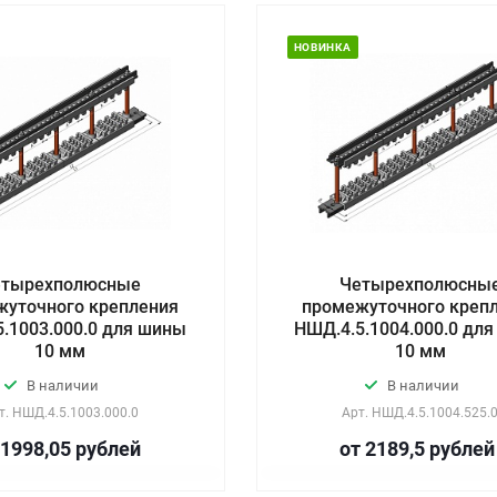
НОВИНКА
етырехполюсные
Четырехполюсны
жуточного крепления
промежуточного креп
.1003.000.0 для шины
НШД.4.5.1004.000.0 дл
10 мм
10 мм
В наличии
В наличии
т.
НШД.4.5.1003.000.0
Арт.
НШД.4.5.1004.525.
 1998,05
руб
лей
от 2189,5
руб
лей