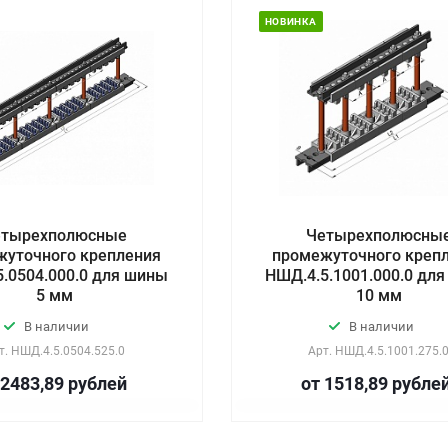
НОВИНКА
етырехполюсные
Четырехполюсны
жуточного крепления
промежуточного креп
.0504.000.0 для шины
НШД.4.5.1001.000.0 дл
5 мм
10 мм
В наличии
В наличии
т.
НШД.4.5.0504.525.0
Арт.
НШД.4.5.1001.275.
 2483,89
руб
лей
от 1518,89
руб
ле