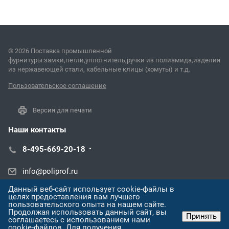
© 2026 Поставка промышленной
фурнитуры:замки,петли,уплотнитель,ручки из полиамида,изделия
из нержавеющей стали, кабельные клицы (хомуты) и т.д.
Пользовательское соглашение
Версия для печати
Наши контакты
8-495-669-20-18
info@poliprof.ru
Данный веб-сайт использует cookie-файлы в
ул. Латышских Стрелков, 31О
целях предоставления вам лучшего
пользовательского опыта на нашем сайте.
Продолжая использовать данный сайт, вы
Принять
соглашаетесь с использованием нами
cookie-файлов. Для получения