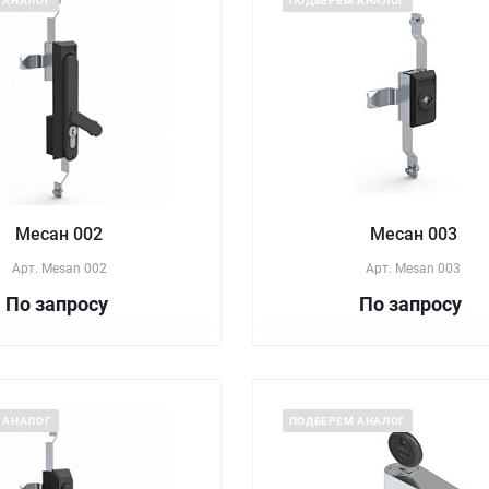
 АНАЛОГ
ПОДБЕРЕМ АНАЛОГ
Месан 002
Месан 003
Арт.
Mesan 002
Арт.
Mesan 003
По зап
р
осу
По зап
р
осу
 АНАЛОГ
ПОДБЕРЕМ АНАЛОГ