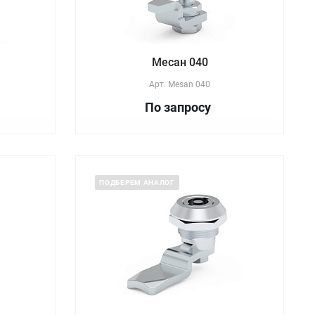
Месан 040
Арт.
Mesan 040
По зап
р
осу
ПОДБЕРЕМ АНАЛОГ