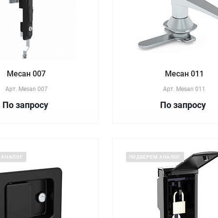
Месан 007
Месан 011
Арт.
Mesan 007
Арт.
Mesan 011
По зап
р
осу
По зап
р
осу
 АНАЛОГ
ПОДБЕРЕМ АНАЛОГ