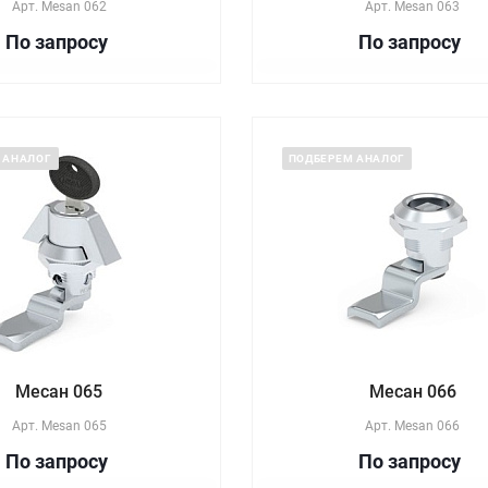
Арт.
Mesan 062
Арт.
Mesan 063
По зап
р
осу
По зап
р
осу
 АНАЛОГ
ПОДБЕРЕМ АНАЛОГ
Месан 065
Месан 066
Арт.
Mesan 065
Арт.
Mesan 066
По зап
р
осу
По зап
р
осу