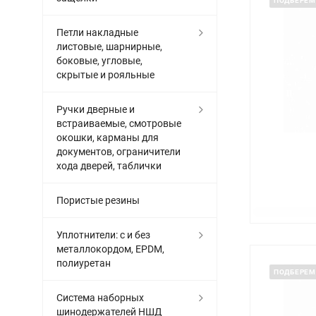
ПОДБЕРЕМ
Петли накладные
листовые, шарнирные,
боковые, угловые,
скрытые и рояльные
Ручки дверные и
встраиваемые, смотровые
окошки, карманы для
документов, ограничители
хода дверей, таблички
Пористые резины
Уплотнители: с и без
металлокордом, EPDM,
полиуретан
ПОДБЕРЕМ
Система наборных
шинодержателей НШД