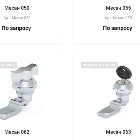
Месан 050
Месан 055
Арт.
Mesan 050
Арт.
Mesan 055
По зап
р
осу
По зап
р
осу
 АНАЛОГ
ПОДБЕРЕМ АНАЛОГ
Месан 062
Месан 063