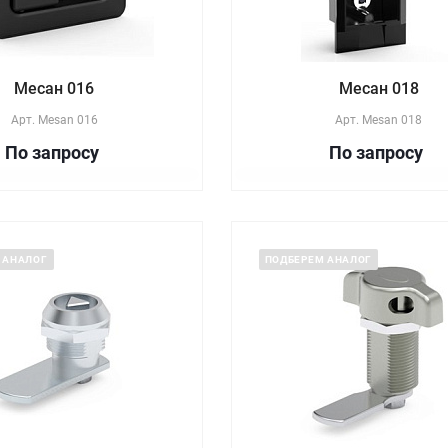
Месан 016
Месан 018
Арт.
Mesan 016
Арт.
Mesan 018
По зап
р
осу
По зап
р
осу
 АНАЛОГ
ПОДБЕРЕМ АНАЛОГ