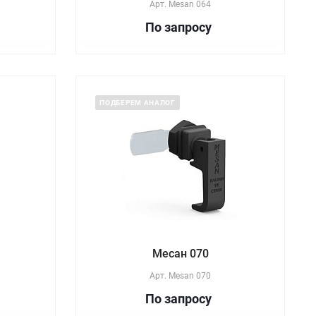
Арт.
Mesan 064
По зап
р
осу
ПОДБЕРЕМ АНАЛОГ
Месан 070
Арт.
Mesan 070
По зап
р
осу