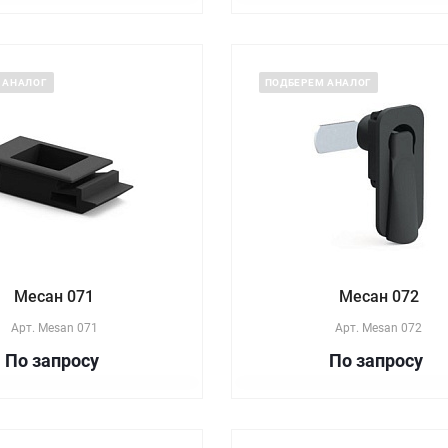
 АНАЛОГ
ПОДБЕРЕМ АНАЛОГ
Месан 071
Месан 072
Арт.
Mesan 071
Арт.
Mesan 072
По зап
р
осу
По зап
р
осу