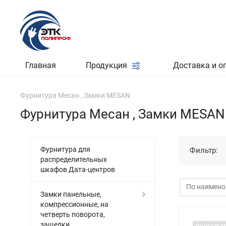
Главная
Продукция
Доставка и о
Фурнитура Месан , Замки MESAN
Фурнитура Месан , Замки MESAN
Фурнитура для
Фильтр:
распределительных
шкафов Дата-центров
Замки панельные,
компрессионные, на
четверть поворота,
защелки