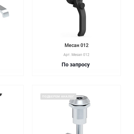
Месан 012
Арт.
Mesan 012
По зап
р
осу
ПОДБЕРЕМ АНАЛОГ