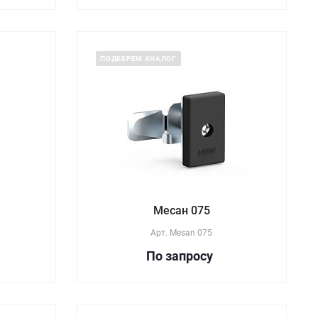
ПОДБЕРЕМ АНАЛОГ
Месан 075
Арт.
Mesan 075
По зап
р
осу