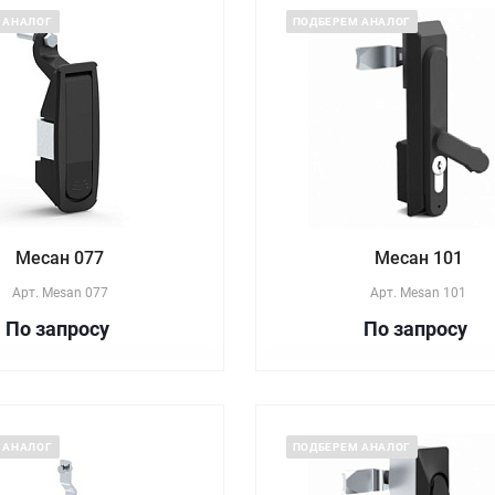
 АНАЛОГ
ПОДБЕРЕМ АНАЛОГ
Месан 077
Месан 101
Арт.
Mesan 077
Арт.
Mesan 101
По зап
р
осу
По зап
р
осу
 АНАЛОГ
ПОДБЕРЕМ АНАЛОГ