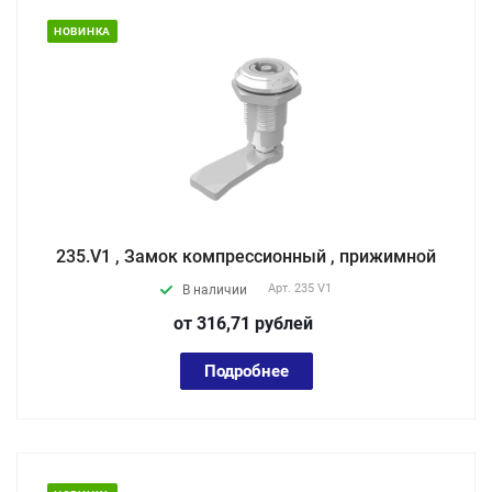
НОВИНКА
235.V1 , Замок компрессионный , прижимной
Арт.
235 V1
В наличии
от 316,71
руб
лей
Подробнее