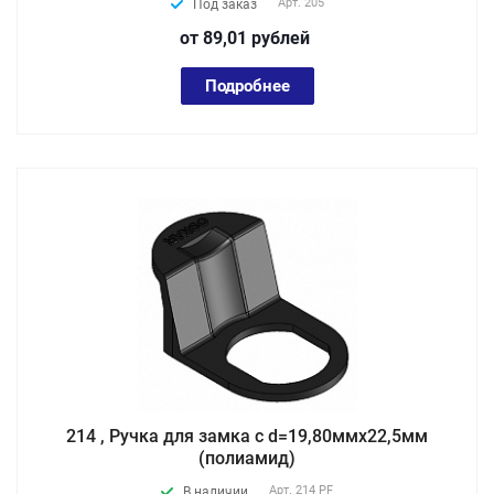
Арт.
205
Под заказ
от 89,01
руб
лей
Подробнее
214 , Ручка для замка с d=19,80ммх22,5мм
(полиамид)
Арт.
214 PF
В наличии