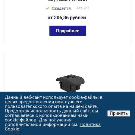
Арт.
257
Ожидается
от 306,36
руб
лей
Подробнее
Данный веб-сайт использует cookie-файлы в
целях предоставления вам лучшего
пользовательского опыта на нашем сайте.
Продолжая использовать данный сайт, вы
Принять
соглашаетесь с использованием нами
cookie-файлов. Для получения
дополнительной информации см.
Политика
257.V1 , Замок-клипса на четверть поворота
Cookie
.