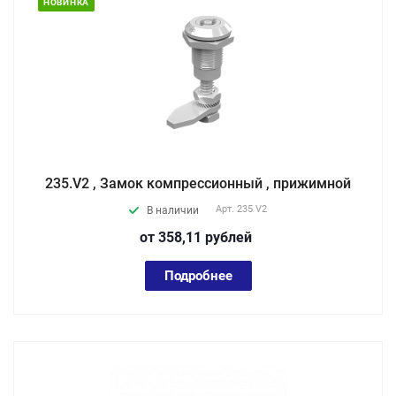
НОВИНКА
235.V2 , Замок компрессионный , прижимной
Арт.
235 V2
В наличии
от 358,11
руб
лей
Подробнее