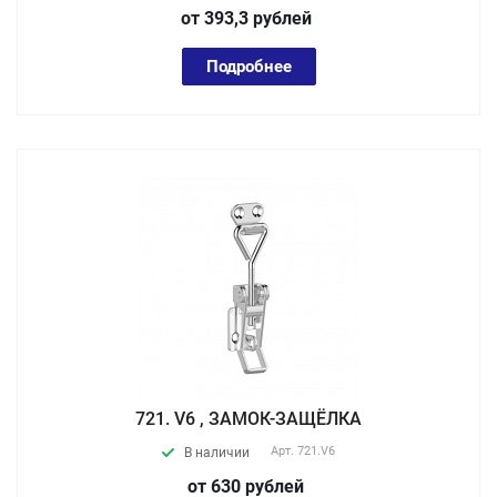
от 393,3
руб
лей
Подробнее
721. V6 , ЗАМОК-ЗАЩЁЛКА
Арт.
721.V6
В наличии
от 630
руб
лей