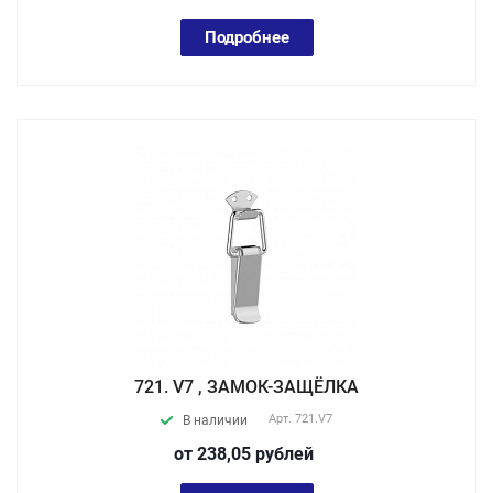
Подробнее
721. V7 , ЗАМОК-ЗАЩЁЛКА
Арт.
721.V7
В наличии
от 238,05
руб
лей