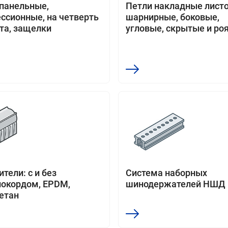
панельные,
Петли накладные лист
ссионные, на четверть
шарнирные, боковые,
та, защелки
угловые, скрытые и ро
тели: с и без
Система наборных
окордом, EPDM,
шинодержателей НШД
етан