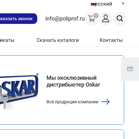
Русский
0
info@poliprof.ru
Заказать звонок
икаты
Скачать каталоги
Контакты
Мы эксклюзивный
дистрибьютер Oskar
Вся продукция компании
тупления
ктронные
ки