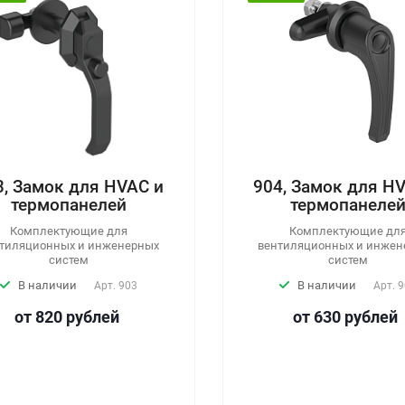
61 , ЗАМОК - РУЧКА
402-12 Уплотнит
МЕТАЛЛИЧЕСКИЙ) ,
армированный
БЕЗ РИГЕЛЯ
металлокордо
нельные замки - ручки без
Уплотнитель с металлок
механизма для тяг
В наличии
Арт.
40
Ожидается
Арт.
061
от 340
руб
лей
от 1200
руб
лей