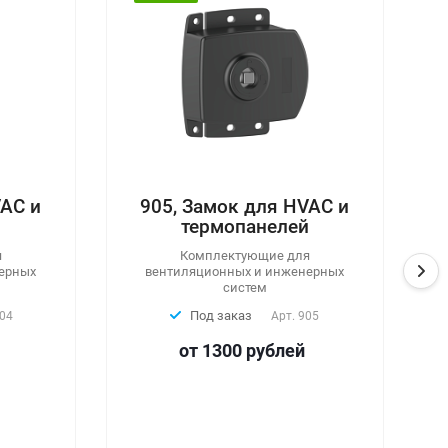
ель
LS019-2 PF , Ручка
 с
промышленная для
м
выдвижных блоков
L=100мм
ордом
Ручки для шкафов, Фурнитура для
2-12
распределительных шкафов
Дата-центров
В наличии
Арт.
LS 019-2 PF
от 186
руб
лей