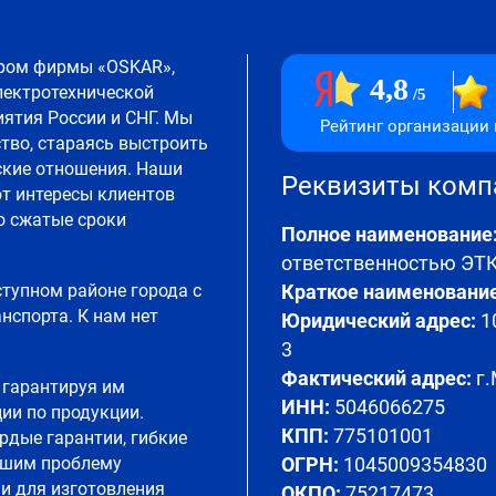
ром фирмы «OSKAR»,
4,8
лектротехнической
5
ятия России и СНГ. Мы
Рейтинг организации 
тво, стараясь выстроить
ские отношения. Наши
Реквизиты ком
т интересы клиентов
о сжатые сроки
Полное наименование
ответственностью Э
ступном районе города с
Краткое наименование
спорта. К нам нет
Юридический адрес:
10
3
Фактический адрес:
г.
 гарантируя им
ИНН:
5046066275
ии по продукции.
КПП:
775101001
рдые гарантии, гибкие
ешим проблему
ОГРН:
1045009354830
и для изготовления
ОКПО:
75217473