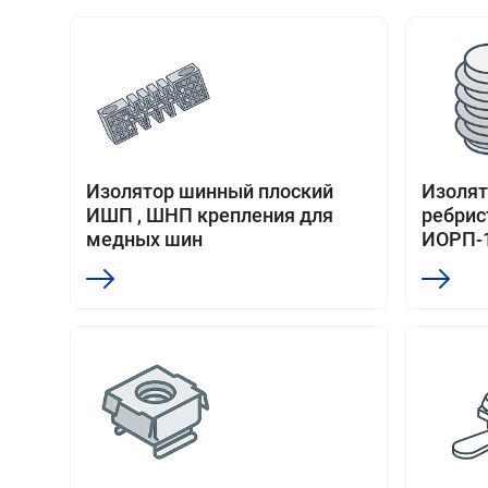
Изолятор шинный плоский
Изоля
ИШП , ШНП крепления для
ребри
медных шин
ИОРП-