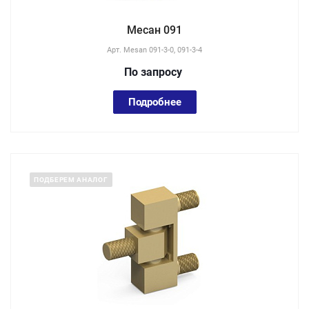
Месан 091
Арт.
Mesan 091-3-0, 091-3-4
По зап
р
осу
Подробнее
ПОДБЕРЕМ АНАЛОГ