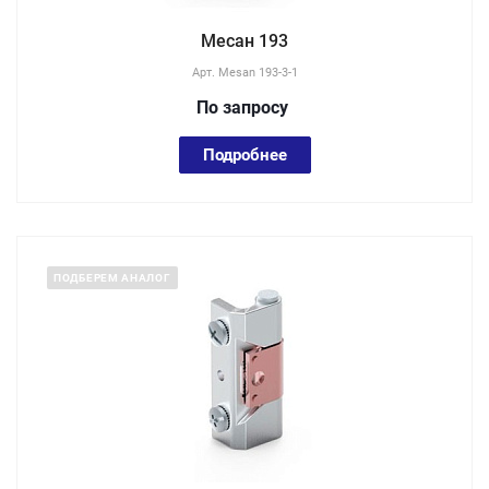
Месан 193
Арт.
Mesan 193-3-1
По зап
р
осу
Подробнее
ПОДБЕРЕМ АНАЛОГ