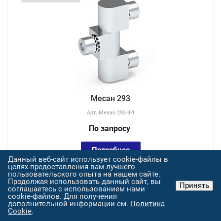
Месан 293
Арт.
Mesan 293-3-1
По зап
р
осу
Подробнее
Данный веб-сайт использует cookie-файлы в
целях предоставления вам лучшего
пользовательского опыта на нашем сайте.
Продолжая использовать данный сайт, вы
Принять
соглашаетесь с использованием нами
cookie-файлов. Для получения
дополнительной информации см.
Политика
ПОДБЕРЕМ АНАЛОГ
Cookie
.