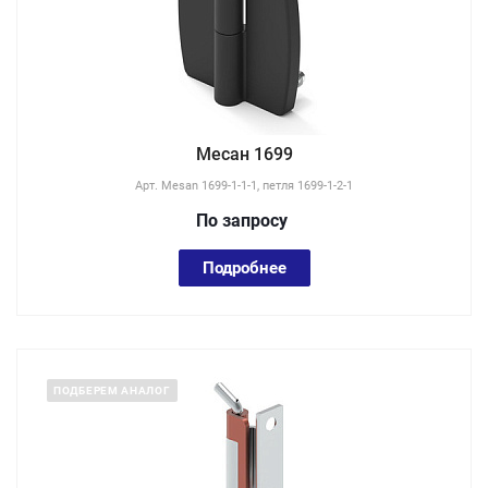
Месан 1699
Арт.
Mesan 1699-1-1-1, петля 1699-1-2-1
По зап
р
осу
Подробнее
ПОДБЕРЕМ АНАЛОГ