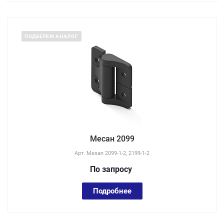
ПОДБЕРЕМ АНАЛОГ
Месан 2099
Арт.
Mesan 2099-1-2, 2199-1-2
По зап
р
осу
Подробнее