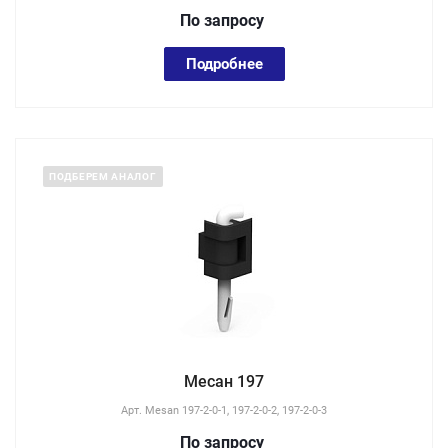
По зап
р
осу
Подробнее
ПОДБЕРЕМ АНАЛОГ
Месан 197
Арт.
Mesan 197-2-0-1, 197-2-0-2, 197-2-0-3
По зап
р
осу