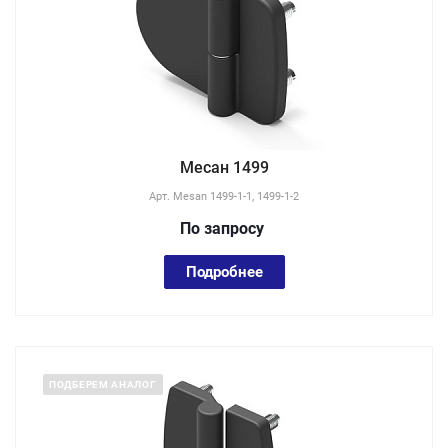
Месан 1499
Арт.
Mesan 1499-1-1, 1499-1-2
По зап
р
осу
Подробнее
ПОДБЕРЕМ АНАЛОГ