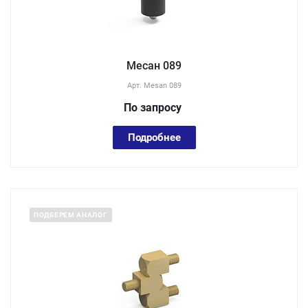
Месан 089
Арт.
Mesan 089
По зап
р
осу
Подробнее
ПОДБЕРЕМ АНАЛОГ