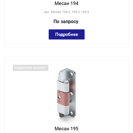
Месан 194
Арт.
Mesan 194-2, 194-3, 194-4
По зап
р
осу
Подробнее
ПОДБЕРЕМ АНАЛОГ
Месан 195