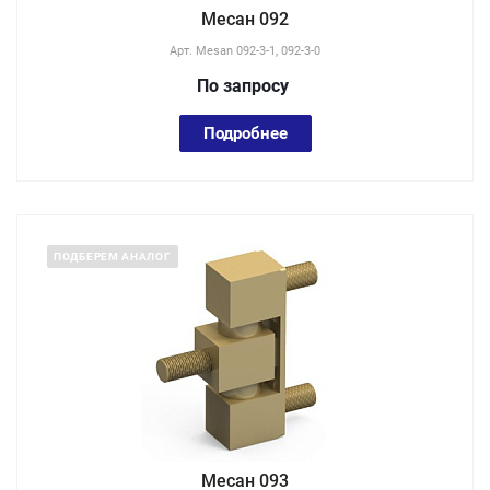
Месан 092
Арт.
Mesan 092-3-1, 092-3-0
По зап
р
осу
Подробнее
ПОДБЕРЕМ АНАЛОГ
Месан 093