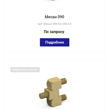
Месан 090
Арт.
Mesan 090-3-0, 090-3-4
По зап
р
осу
Подробнее
ПОДБЕРЕМ АНАЛОГ