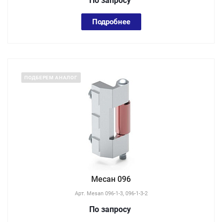
По зап
р
осу
Подробнее
ПОДБЕРЕМ АНАЛОГ
Месан 096
Арт.
Mesan 096-1-3, 096-1-3-2
По зап
р
осу