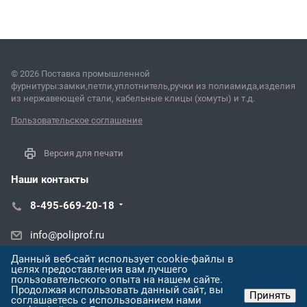
© 2026 Поставка промышленной
фурнитуры:замки,петли,уплотнитель,ручки из полиамида,изделия
из нержавеющей стали, кабельные клицы (хомуты) и т.д.
Пользовательское соглашение
Версия для печати
Наши контакты
8-495-669-20-18
info@poliprof.ru
Данный веб-сайт использует cookie-файлы в
ул. Латышских Стрелков, 31О
целях предоставления вам лучшего
пользовательского опыта на нашем сайте.
Продолжая использовать данный сайт, вы
Принять
соглашаетесь с использованием нами