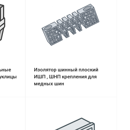
ьные
Изолятор шинный плоский
луклицы
ИШП , ШНП крепления для
медных шин