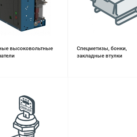
ные высоковольтные
Спецметизы, бонки,
атели
закладные втулки