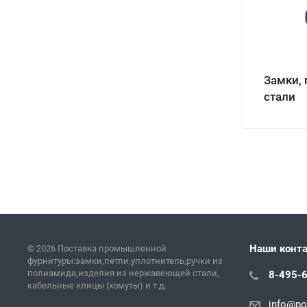
Замки,
стали
Наши конт
© 2026 Поставка промышленной
фурнитуры:замки,петли,уплотнитель,ручки из
полиамида,изделия из нержавеющей стали,
8-495-
кабельные клицы (хомуты) и т.д.
info@pol