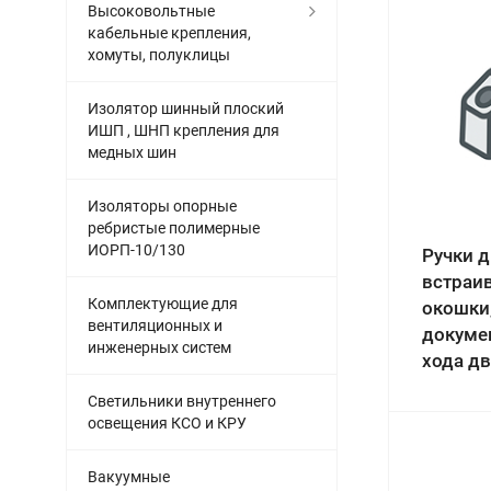
Высоковольтные
кабельные крепления,
хомуты, полуклицы
Изолятор шинный плоский
ИШП , ШНП крепления для
медных шин
Изоляторы опорные
ребристые полимерные
ИОРП-10/130
Ручки 
встраи
Комплектующие для
окошки
вентиляционных и
докуме
инженерных систем
хода дв
Светильники внутреннего
освещения КСО и КРУ
Вакуумные