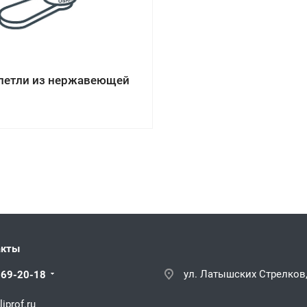
 петли из нержавеющей
акты
ул. Латышских Стрелков,
669-20-18
iprof.ru